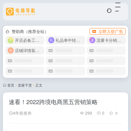
赞助商（推荐全站）
立即入驻广告
开店必备工具箱
礼品单中转同步单
流量卡分销代理
店铺详情装修模版
首页
•
卖家干货
•
正文
速看！2022跨境电商黑五营销策略
4年前发布
299
0
0