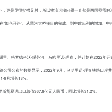
下，更是显得捉襟见肘，所以物流运输问题一直都是两国亟需解
在“加仓开路”。从黑河大桥项目的完成、到中欧班列的增加、
中
洲里、格罗德科沃-绥芬河、马哈里诺-珲春，并计划在2022年
司公布的数据显示，2022年9月，马哈里诺-珲春铁路口岸共双
-9月增长13%。
斯贸易进出口总值367.8亿元人民币，同比增长31.2%。