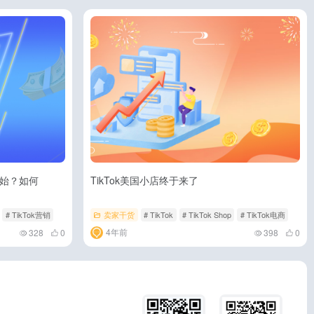
候开始？如何
TikTok美国小店终于来了
# TikTok营销
卖家干货
# TikTok
# TikTok Shop
# TikTok电商
4年前
328
0
398
0