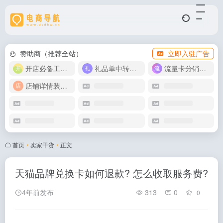
赞助商（推荐全站）
立即入驻广告
开店必备工具箱
礼品单中转同步单
流量卡分销代理
店铺详情装修模版
首页
•
卖家干货
•
正文
天猫品牌兑换卡如何退款? 怎么收取服务费?
4年前发布
313
0
0