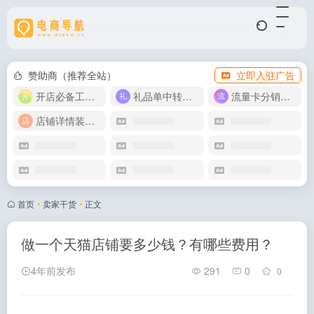
赞助商（推荐全站）
立即入驻广告
开店必备工具箱
礼品单中转同步单
流量卡分销代理
店铺详情装修模版
首页
•
卖家干货
•
正文
做一个天猫店铺要多少钱？有哪些费用？
4年前发布
291
0
0