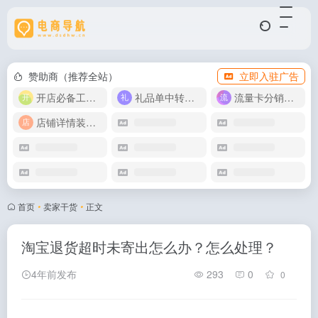
赞助商（推荐全站）
立即入驻广告
开店必备工具箱
礼品单中转同步单
流量卡分销代理
店铺详情装修模版
首页
•
卖家干货
•
正文
淘宝退货超时未寄出怎么办？怎么处理？
4年前发布
293
0
0