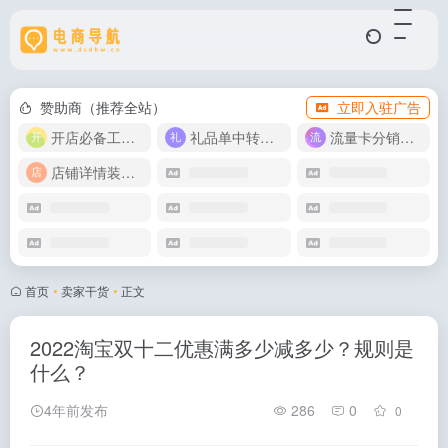
赞助商（推荐全站）
立即入驻广告
开店必备工具箱
礼品单中转同步单
流量卡分销代理
店铺详情装修模版
首页
•
卖家干货
•
正文
2022淘宝双十二优惠满多少减多少？规则是
什么？
4年前发布
286
0
0