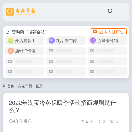
赞助商（推荐全站）
立即入驻广告
开店必备工具箱
礼品单中转同步单
流量卡分销代理
店铺详情装修模版
首页
•
卖家干货
•
正文
2022年淘宝冷冬保暖季活动招商规则是什
么？
4年前发布
277
0
0