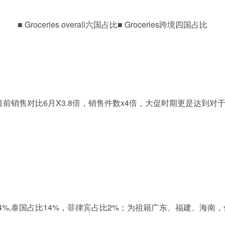
■ Groceries overall六国占比■ Groceries跨境四国占比
前销售对比6月X3.8倍，销售件数x4倍，大促时期更是达到对
24%,泰国占比14%，菲律宾占比2%；为祖籍广东、福建、海