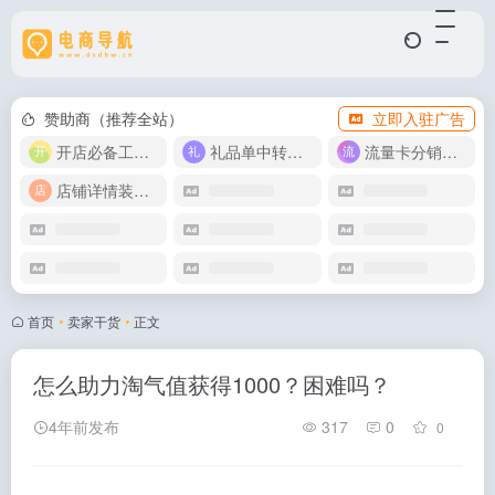
赞助商（推荐全站）
立即入驻广告
开店必备工具箱
礼品单中转同步单
流量卡分销代理
店铺详情装修模版
首页
•
卖家干货
•
正文
怎么助力淘气值获得1000？困难吗？
4年前发布
317
0
0