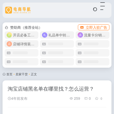
赞助商（推荐全站）
立即入驻广告
开店必备工具箱
礼品单中转同步单
流量卡分销代理
店铺详情装修模版
首页
•
卖家干货
•
正文
淘宝店铺黑名单在哪里找？怎么运营？
4年前发布
259
0
0