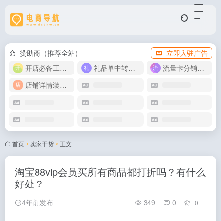
赞助商（推荐全站）
立即入驻广告
开店必备工具箱
礼品单中转同步单
流量卡分销代理
店铺详情装修模版
首页
•
卖家干货
•
正文
淘宝88vip会员买所有商品都打折吗？有什么
好处？
4年前发布
349
0
0