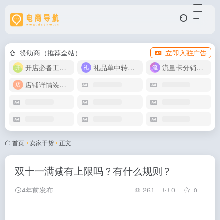
赞助商（推荐全站）
立即入驻广告
开店必备工具箱
礼品单中转同步单
流量卡分销代理
店铺详情装修模版
首页
•
卖家干货
•
正文
双十一满减有上限吗？有什么规则？
4年前发布
261
0
0