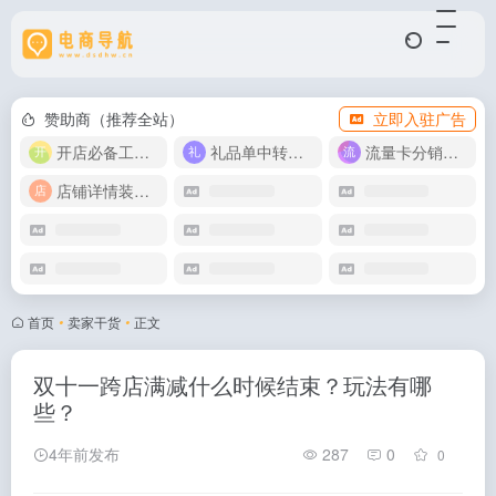
赞助商（推荐全站）
立即入驻广告
开店必备工具箱
礼品单中转同步单
流量卡分销代理
店铺详情装修模版
首页
•
卖家干货
•
正文
双十一跨店满减什么时候结束？玩法有哪
些？
4年前发布
287
0
0