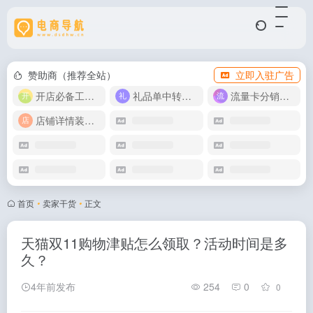
赞助商（推荐全站）
立即入驻广告
开店必备工具箱
礼品单中转同步单
流量卡分销代理
店铺详情装修模版
首页
•
卖家干货
•
正文
天猫双11购物津贴怎么领取？活动时间是多
久？
4年前发布
254
0
0