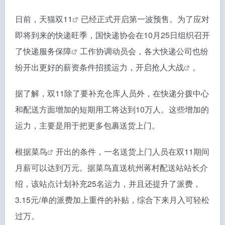
日前，
天猫双11
已经正式开启第一波预售。为了应对
即将到来的快递旺季，国快递协会在10月25日组织召开
了
快递服务保障
工作协调动员会，各大快递公司也纷
纷开出更好的薪资条件招揽运力，开启
抢人大战
。
据了解，双11除了要补充仓库人员外，在快递分拨中心
和配送方面增加的短期用工将达到10万人。这些增加的
运力，主要是用于把更多包裹送货上门。
根据
菜鸟
开出的条件，一名送货上门人员在双11期间
月薪可以达到万元。据菜鸟直送杭州蒋村配送站站长介
绍，该站点计划补充25名运力，并且还提升了派费，
3.15元/单的派费加上重件的补贴，综合下来月入可轻松
过万。