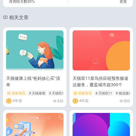
存周转天数30%
首发
相关文章
天猫健康上线“爸妈放心买”清
天猫双11菜鸟供应链预售极速
单
达服务，覆盖城市超300个
卖家资讯
# 天猫健康
# 天猫双11
# 爸妈放心买
卖家资讯
# 天猫双11
# 物流服务
4年前
4年前
332
350