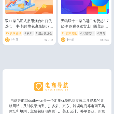
双11菜鸟正式启用烟台出口优
天猫双十一菜鸟进口备货超3.7
选仓，中-韩跨境包裹最快37小
亿件 保税仓送货上门覆盖超过
时送达
250城
卖家资讯
# 双11
# 烟台优选仓
# 物流服务
卖家资讯
# 天猫双11
# 菜鸟
4年前
4年前
295
304
电商导航网dsdhw.cn是一个汇集优质电商卖家工具资源的导
航网站，及时收录淘宝、拼多多、京东、跨境电商等电商工具
网址和规则，主要包括电商资讯、美工设计、补单资源、新媒