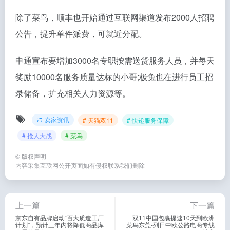
除了菜鸟，顺丰也开始通过互联网渠道发布2000人招聘
公告，提升单件派费，可就近分配。
申通宣布要增加3000名专职按需送货服务人员，并每天
奖励10000名服务质量达标的小哥;极兔也在进行员工招
录储备，扩充相关人力资源等。
卖家资讯
# 天猫双11
# 快递服务保障
# 抢人大战
# 菜鸟
©
版权声明
内容采集互联网公开页面如有侵权联系我们删除
上一篇
下一篇
京东自有品牌启动“百大质造工厂
双11中国包裹提速10天到欧洲
计划”，预计三年内将降低商品库
菜鸟东莞-列日中欧公路电商专线