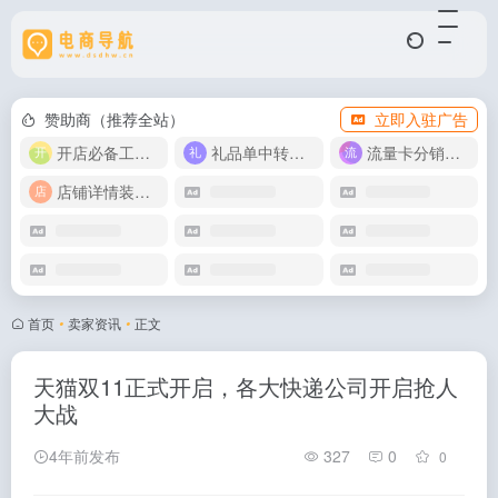
赞助商（推荐全站）
立即入驻广告
开店必备工具箱
礼品单中转同步单
流量卡分销代理
店铺详情装修模版
首页
•
卖家资讯
•
正文
天猫双11正式开启，各大快递公司开启抢人
大战
4年前发布
327
0
0