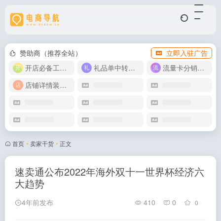
赞助商（推荐全站）
立即入驻广告
开店必备工具箱
礼品单中转同步单
流量卡分销代理
店铺详情装修模版
首页
•
卖家干货
•
正文
速卖通公布2022年海外双十一世界杯经济六
大趋势
4年前发布
410
0
0