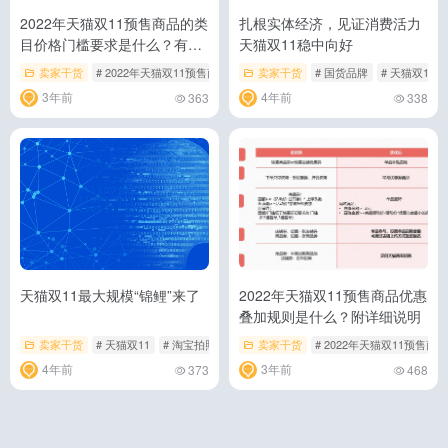
2022年天猫双11预售商品的类
扎根实体经济，见证消费活力
目价格门槛要求是什么？有哪
天猫双11稳中向好
些活动规则？
卖家干货
# 2022年天猫双11预售商品的类目价格门槛要求是什么
卖家干货
# 国货品牌
# 天猫双11
# 天猫双11
3年前
4年前
363
338
天猫双11最大规模“锦鲤”来了
2022年天猫双11预售商品优惠
叠加规则是什么？附详细说明
卖家干货
# 天猫双11
# 淘宝拍照
# 锦鲤活动
卖家干货
# 2022年天猫双11预售
4年前
3年前
373
468