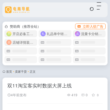
赞助商（推荐全站）
立即入驻广告
开店必备工具箱
礼品单中转同步单
流量卡分销代理
店铺详情装修模版
首页
•
卖家干货
•
正文
双11淘宝客实时数据大屏上线
4年前发布
419
0
0