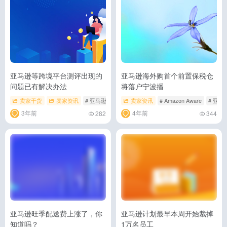
亚马逊等跨境平台测评出现的
亚马逊海外购首个前置保税仓
问题已有解决办法
将落户宁波播
卖家干货
卖家资讯
# 亚马逊
# 亚马逊测评出现的问题已有解决办法
卖家资讯
# Amazon Aware
# 亚马
3年前
4年前
282
344
亚马逊旺季配送费上涨了，你
亚马逊计划最早本周开始裁掉
知道吗？
1万名员工