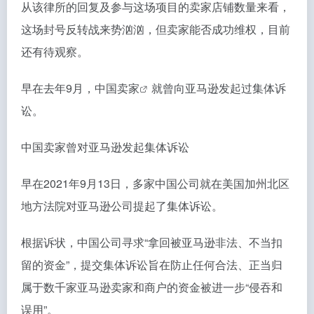
从该律所的回复及参与这场项目的卖家店铺数量来看，
这场封号反转战来势汹汹，但卖家能否成功维权，目前
还有待观察。
早在去年9月，
中国卖家
就曾向亚马逊发起过集体诉
讼。
中国卖家曾对亚马逊发起集体诉讼
早在2021年9月13日，多家中国公司就在美国加州北区
地方法院对亚马逊公司提起了集体诉讼。
根据诉状，中国公司寻求“拿回被亚马逊非法、不当扣
留的资金”，提交集体诉讼旨在防止任何合法、正当归
属于数千家亚马逊卖家和商户的资金被进一步“侵吞和
误用”。