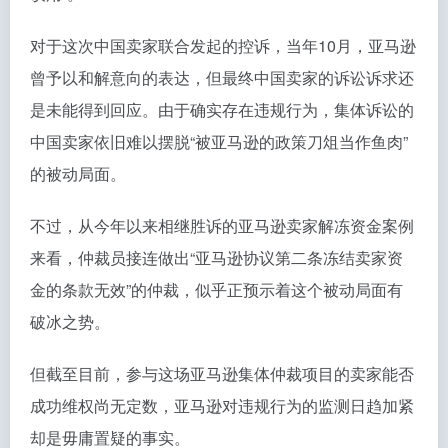
对于这次中国卖家联合发起的控诉，当年10月，亚马逊
曾予以和解意向的表达，但最终中国卖家的诉讼诉求还
是未能得到回应。由于确实存在违规行为，集体诉讼的
中国卖家依旧难以摆脱“被亚马逊的政策刀俎当作鱼肉”
的被动局面。
不过，从今年以来相继胜诉的亚马逊卖家解冻资金案例
来看，仲裁员接连做出“亚马逊协议第二条冻结卖家资
金的条款无效”的仲裁，似乎正预示着这个被动局面有
破冰之势。
但截至目前，参与这场亚马逊集体仲裁项目的卖家能否
成功维权尚无定数，亚马逊对违规行为的监测日趋加紧
却是毋庸置疑的事实。