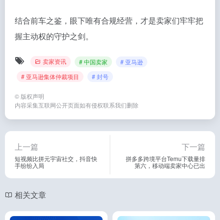
结合前车之鉴，眼下唯有合规经营，才是卖家们牢牢把
握主动权的守护之剑。
卖家资讯
# 中国卖家
# 亚马逊
# 亚马逊集体仲裁项目
# 封号
©
版权声明
内容采集互联网公开页面如有侵权联系我们删除
上一篇
下一篇
短视频比拼元宇宙社交，抖音快
拼多多跨境平台Temu下载量排
手纷纷入局
第六，移动端卖家中心已出
相关文章