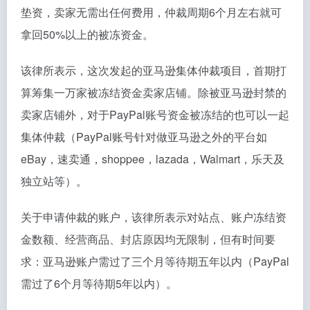
垫资，卖家无需出任何费用，仲裁周期6个月左右就可
拿回50%以上的被冻资金。
该律所表示，这次发起的亚马逊集体仲裁项目，首期打
算筹集一万家被冻结资金卖家店铺。除被亚马逊封禁的
卖家店铺外，对于PayPal账号资金被冻结的也可以一起
集体仲裁（PayPal账号针对做亚马逊之外的平台如
eBay，速卖通，shoppee，lazada，Walmart，乐天及
独立站等）。
关于申请仲裁的账户，该律所表示对站点、账户冻结资
金数额、经营商品、封店原因均无限制，但有时间要
求：亚马逊账户需过了三个月等待期五年以内（PayPal
需过了6个月等待期5年以内）。