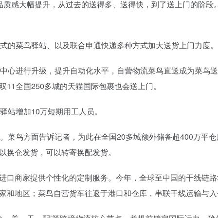
是品质感大幅提升，从过去的送得多、送得快，到了送上门的阶段
盟式的菜鸟驿站、以及联合申通快递多种方式加大送货上门力度。
拨中心进行升级，提升自动化水平，自营物流菜鸟直送成为菜鸟送
11全国250多城的天猫国际包裹也会送上门。
驿站增加10万短期用工人员。
。菜鸟方面告诉记者，为此在全国20多城额外储备超400万平
以换仓发货，可以转寄换配发货。
口商家提供个性化的定制服务。今年，全球至中国的干线链路增
家和地区；菜鸟自营货车往返于港口和仓库，串联干线运输与入