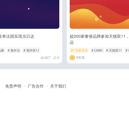
首单法国实现当日达
超200家奢侈品牌参加天猫双11
品
包裹
# 海外仓
# 海外双11
卖家资讯
# LVMH
# 天猫双11
#
4年前
307
0
免责声明
广告合作
关于我们