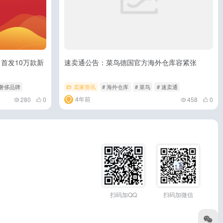
，首发10万款新
速卖通公告：菜鸟德国官方海外仓库容紧张
 奢侈品牌
卖家资讯
# 海外仓库
# 菜鸟
# 速卖通
4年前
280
0
458
0
扫码加QQ
扫码加微信