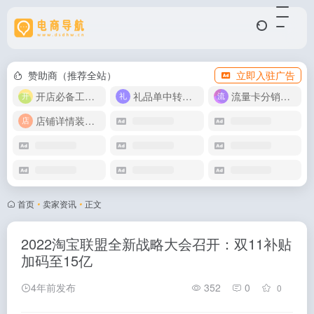
赞助商（推荐全站）
立即入驻广告
开店必备工具箱
礼品单中转同步单
流量卡分销代理
店铺详情装修模版
首页
•
卖家资讯
•
正文
2022淘宝联盟全新战略大会召开：双11补贴
加码至15亿
4年前发布
352
0
0