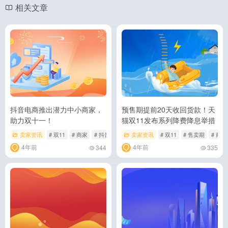
相关文章
抖音电商推出潜力中小商家，
预售期提前20天收回货款！天
助力双十一！
猫双11发布系列降费降息举措
卖家资讯
# 双11
# 商家
# 抖音
卖家资讯
# 双11
# 售卖期
# 商家
4年前
4年前
344
335