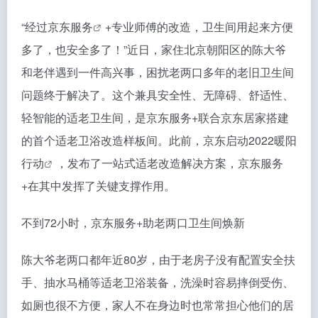
“经过
京东服务
+专业师傅的改造，卫生间用起来方便
多了，也安全多了！”近日，家住北京朝阳区的陈大爷
和老伴遇到一件高兴事，困扰老两口多年的老旧卫生间
问题终于解决了。这个兼具安全性、无障碍、舒适性、
轻智能的适老卫生间，是京东服务+联合京东居家搭建
的首个适老卫浴改造样板间。此前，京东启动
2022暖阳
行动
，发布了一站式适老改造解决方案，京东服务
+在其中发挥了关键支撑作用。
不到72小时，京东服务+助老两口卫生间焕新
陈大爷老两口都年近80岁，由于老房子没有配置安全扶
手、抽水马桶等适老卫浴装备，洗澡时容易摔倒受伤、
如厕也很不方便，家人不在身边时也常常担心他们的居