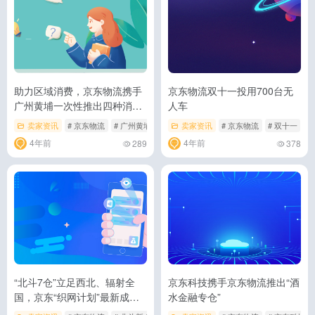
助力区域消费，京东物流携手
京东物流双十一投用700台无
广州黄埔一次性推出四种消费
人车
券
卖家资讯
# 京东物流
# 广州黄埔
# 消费券
卖家资讯
# 京东物流
# 双十一
#
4年前
4年前
289
378
“北斗7仓”立足西北、辐射全
京东科技携手京东物流推出“酒
国，京东“织网计划”最新成果
水金融专仓”
落地西安