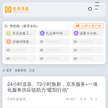
赞助商（推荐全站）
立即入驻广告
开店必备工具箱
礼品单中转同步单
流量卡分销代理
店铺详情装修模版
首页
•
卖家资讯
•
正文
24小时送装、72小时焕新，京东服务+一体
化服务供应链助力“暖阳行动”
4年前发布
421
0
0