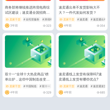
商务部将继续推进跨境电商综
速卖通出单不发货影响大不
试区建设；速卖通全国招商助
大？一件代发如何发货？
力中国企业“简单出海”丨跨境
卖家干货
# 全托管服务
# 跨境电商综试区
卖家干货
# 速卖通
# 速卖通
# 速卖通出单
风向标
3年前
4年前
323
354
双十一“全球十大热卖商品”榜
速卖通线上发货有保障吗?速
单出炉，这些中国制造改变海
卖通线上发货有哪些优点?
外生活方式丨跨境速卖榜
卖家干货
# 中国制造
# 双十一
# 热卖商品
卖家干货
# 速卖通
# 速卖通发货
4年前
4年前
329
685