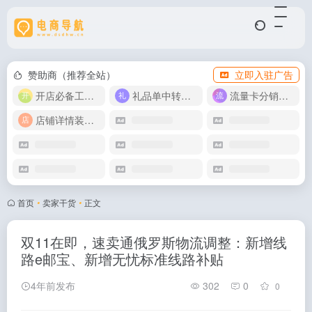
赞助商（推荐全站）
立即入驻广告
开店必备工具箱
礼品单中转同步单
流量卡分销代理
店铺详情装修模版
首页
•
卖家干货
•
正文
双11在即，速卖通俄罗斯物流调整：新增线
路e邮宝、新增无忧标准线路补贴
4年前发布
302
0
0