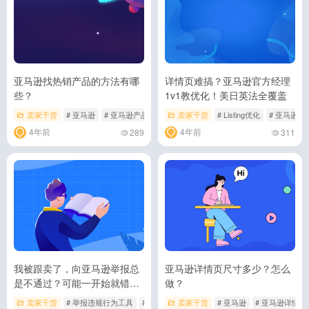
亚马逊找热销产品的方法有哪
详情页难搞？亚马逊官方经理
些？
1v1教优化！美日英法全覆盖
卖家干货
# 亚马逊
# 亚马逊产品
# 亚马逊热销产品
卖家干货
# Listing优化
# 亚马逊
4年前
4年前
289
311
我被跟卖了，向亚马逊举报总
亚马逊详情页尺寸多少？怎么
是不通过？可能一开始就错
做？
了！
卖家干货
# 举报违规行为工具
# 亚马逊
卖家干货
# 知识产权
# 亚马逊
# 亚马逊详情页