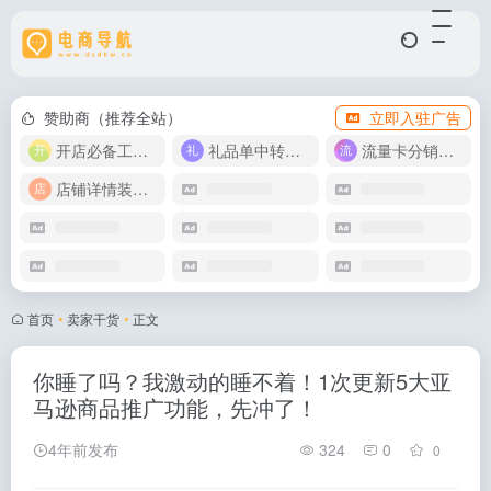
赞助商（推荐全站）
立即入驻广告
开店必备工具箱
礼品单中转同步单
流量卡分销代理
店铺详情装修模版
首页
•
卖家干货
•
正文
你睡了吗？我激动的睡不着！1次更新5大亚
马逊商品推广功能，先冲了！
4年前发布
324
0
0