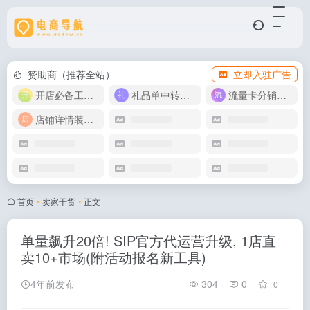
赞助商（推荐全站）
立即入驻广告
开店必备工具箱
礼品单中转同步单
流量卡分销代理
店铺详情装修模版
首页
•
卖家干货
•
正文
单量飙升20倍! SIP官方代运营升级, 1店直
卖10+市场(附活动报名新工具)
4年前发布
304
0
0