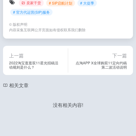
卖家干货
# SIP启航计划
# 大促季
# 官方代运营(SIP)服务
©
版权声明
内容采集互联网公开页面如有侵权联系我们删除
上一篇
下一篇
2022淘宝逛逛双11星光招稿活
点淘APP X全球购双11定向约稿
动规则是什么？
第二波活动说明
相关文章
没有相关内容!