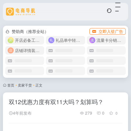
赞助商（推荐全站）
立即入驻广告
开店必备工具箱
礼品单中转同步单
流量卡分销代理
店铺详情装修模版
首页
•
卖家干货
•
正文
双12优惠力度有双11大吗？划算吗？
4年前发布
279
0
0