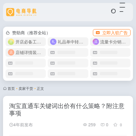
赞助商（推荐全站）
立即入驻广告
开店必备工具箱
礼品单中转同步单
流量卡分销代理
店铺详情装修模版
首页
•
卖家干货
•
正文
淘宝直通车关键词出价有什么策略？附注意
事项
4年前发布
259
0
0