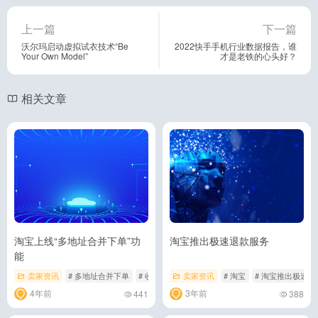
上一篇
下一篇
沃尔玛启动虚拟试衣技术“Be
2022快手手机行业数据报告，谁
Your Own Model”
才是老铁的心头好？
相关文章
淘宝上线“多地址合并下单”功
淘宝推出极速退款服务
能
卖家资讯
# 多地址合并下单
# 收货地址
卖家资讯
# 淘宝
# 淘宝
# 淘宝推出极速
4年前
3年前
441
388