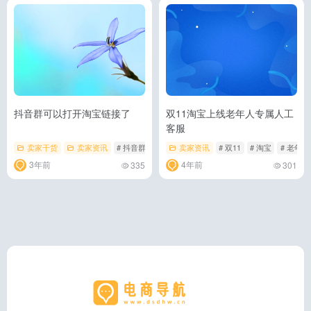
抖音群可以打开淘宝链接了
双11淘宝上线老年人专属人工
客服
卖家干货
卖家资讯
# 抖音群可以打开淘宝链接了
卖家资讯
# 双11
# 淘宝
# 淘宝
# 老年
3年前
4年前
335
301