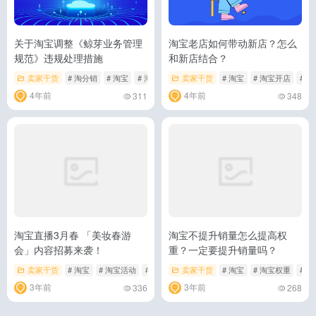
关于淘宝调整《鲸芽业务管理
淘宝老店如何带动新店？怎么
规范》违规处理措施
和新店结合？
卖家干货
# 淘分销
# 淘宝
# 淘宝规则
卖家干货
# 淘宝
# 淘宝开店
# 
4年前
4年前
311
348
淘宝直播3月春 「美妆春游
淘宝不提升销量怎么提高权
会」内容招募来袭！
重？一定要提升销量吗？
卖家干货
# 淘宝
# 淘宝活动
# 淘宝直播
卖家干货
# 淘宝
# 淘宝权重
# 
3年前
3年前
336
268