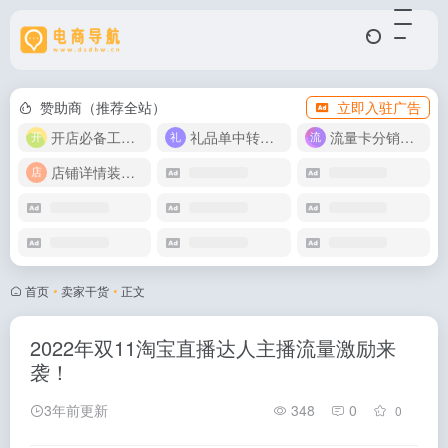
赞助商（推荐全站）
立即入驻广告
开店必备工具箱
礼品单中转同步单
流量卡分销代理
店铺详情装修模版
首页
•
卖家干货
•
正文
2022年双11淘宝直播达人主播流量激励来
袭！
3年前更新
348
0
0