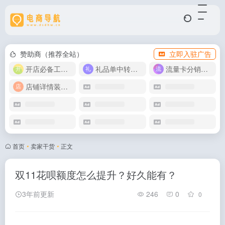
赞助商（推荐全站）
立即入驻广告
开店必备工具箱
礼品单中转同步单
流量卡分销代理
店铺详情装修模版
首页
•
卖家干货
•
正文
双11花呗额度怎么提升？好久能有？
3年前更新
246
0
0