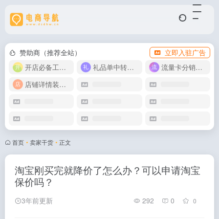
赞助商（推荐全站）
立即入驻广告
开店必备工具箱
礼品单中转同步单
流量卡分销代理
店铺详情装修模版
首页
•
卖家干货
•
正文
淘宝刚买完就降价了怎么办？可以申请淘宝
保价吗？
3年前更新
292
0
0