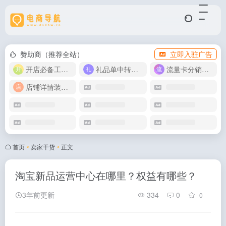
赞助商（推荐全站）
立即入驻广告
开店必备工具箱
礼品单中转同步单
流量卡分销代理
店铺详情装修模版
首页
•
卖家干货
•
正文
淘宝新品运营中心在哪里？权益有哪些？
3年前更新
334
0
0