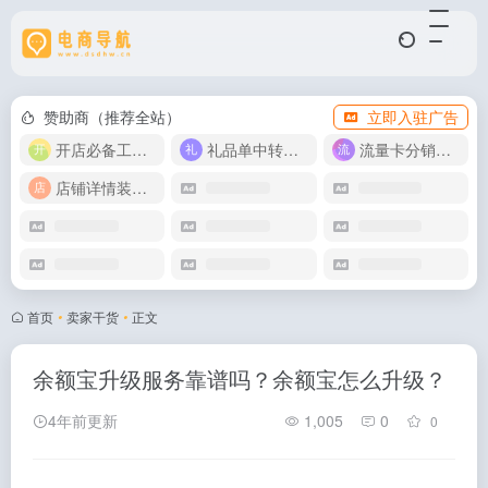
赞助商（推荐全站）
立即入驻广告
开店必备工具箱
礼品单中转同步单
流量卡分销代理
店铺详情装修模版
首页
•
卖家干货
•
正文
余额宝升级服务靠谱吗？余额宝怎么升级？
4年前更新
1,005
0
0