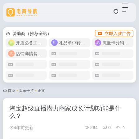
赞助商（推荐全站）
立即入驻广告
开店必备工具箱
礼品单中转同步单
流量卡分销代理
店铺详情装修模版
首页
•
卖家干货
•
正文
淘宝超级直播潜力商家成长计划功能是什
么？
4年前更新
264
0
0