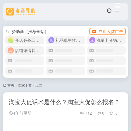
赞助商（推荐全站）
立即入驻广告
开店必备工具箱
礼品单中转同步单
流量卡分销代理
店铺详情装修模版
首页
•
卖家干货
•
正文
淘宝大促话术是什么？淘宝大促怎么报名？
4年前更新
712
0
0