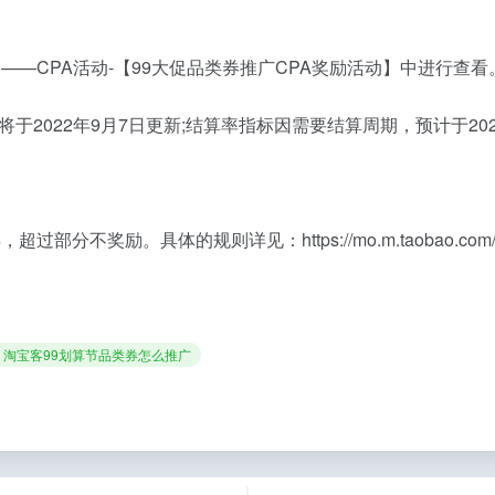
——CPA活动-【99大促品类券推广CPA奖励活动】中进行查看
2022年9月7日更新;结算率指标因需要结算周期，预计于20
体的规则详见：https://mo.m.taobao.com/union/pat
# 淘宝客99划算节品类券怎么推广