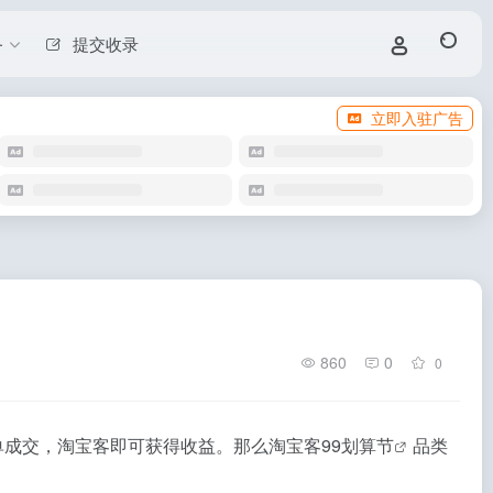
务
提交收录
立即入驻广告
860
0
0
单成交，淘宝客即可获得收益。那么
淘宝客99划算节
品类