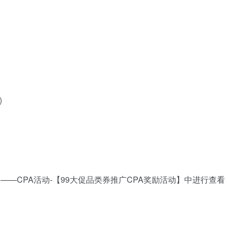
)
励——CPA活动-【99大促品类券推广CPA奖励活动】中进行查