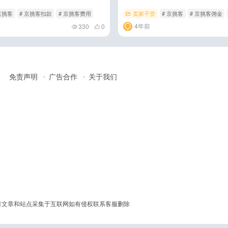
京挑客
# 京挑客扣款
# 京挑客费用
卖家干货
# 京挑客
# 京挑客佣金
4年前
330
0
免责声明
广告合作
关于我们
erved │ 本站所有文章和站点采集于互联网如有侵权联系客服删除