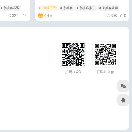
# 京挑客客源
卖家干货
# 京挑客
# 京挑客推广
# 京挑客收费
4年前
321
0
398
0
扫码加QQ
扫码加微信