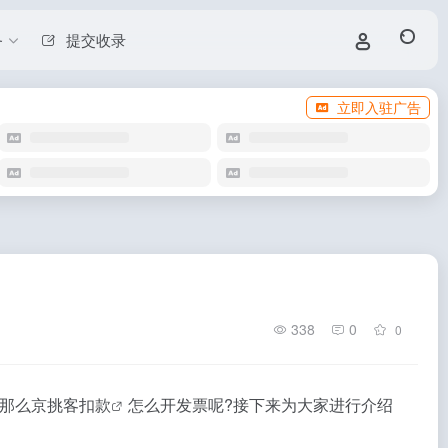
务
提交收录
立即入驻广告
338
0
0
那么
京挑客扣款
怎么开发票呢?接下来为大家进行介绍